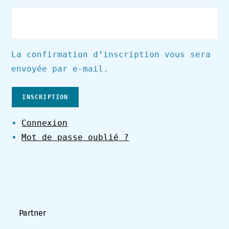
A
La confirmation d’inscription vous sera
l
envoyée par e-mail.
t
e
INSCRIPTION
r
Connexion
n
Mot de passe oublié ?
a
t
i
v
e
:
Partner