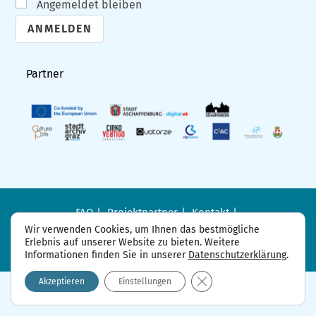
Angemeldet bleiben
A
l
Partner
t
e
r
n
a
t
i
FAQ
Projektpartner
Kontakt
Datenschutzerklärung
Impressum
v
Wir verwenden Cookies, um Ihnen das bestmögliche
Erlebnis auf unserer Website zu bieten. Weitere
e
Informationen finden Sie in unserer
Datenschutzerklärung
.
:
GDPR Cookie-Banner sch
Akzeptieren
Einstellungen