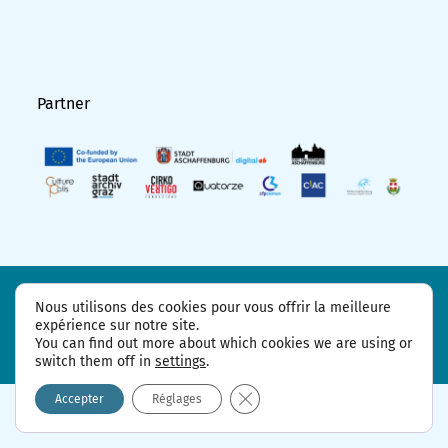
Partner
FAQ
Partenaires de projet
Contact
Nous utilisons des cookies pour vous offrir la meilleure
Déclaration de protection des données
Mentions légales
expérience sur notre site.
You can find out more about which cookies we are using or
switch them off in
settings
.
Fermer la bannière des cookie
Accepter
Réglages