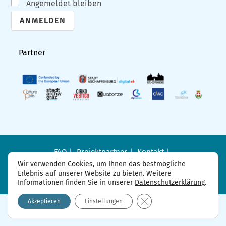
Angemeldet bleiben
A
l
Partner
t
e
r
n
a
t
i
FAQ
Projektpartner
Kontakt
Datenschutzerklärung
Impressum
v
Wir verwenden Cookies, um Ihnen das bestmögliche
Erlebnis auf unserer Website zu bieten. Weitere
e
Informationen finden Sie in unserer
Datenschutzerklärung
.
:
GDPR Cookie-Banner sch
Akzeptieren
Einstellungen