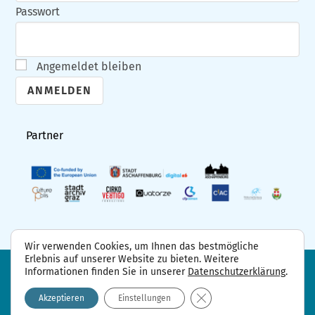
Passwort
Angemeldet bleiben
A
l
Partner
t
e
r
n
a
Wir verwenden Cookies, um Ihnen das bestmögliche
t
Erlebnis auf unserer Website zu bieten. Weitere
i
Informationen finden Sie in unserer
Datenschutzerklärung
.
FAQ
Projektpartner
Kontakt
Datenschutzerklärung
Impressum
v
GDPR Cookie-Banner sch
Akzeptieren
Einstellungen
e