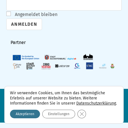
Angemeldet bleiben
A
l
Partner
t
e
r
n
a
t
Wir verwenden Cookies, um Ihnen das bestmögliche
i
Erlebnis auf unserer Website zu bieten. Weitere
FAQ
Projektpartner
Kontakt
Informationen finden Sie in unserer
Datenschutzerklärung
.
Datenschutzerklärung
Impressum
v
GDPR Cookie-Banner sch
e
Akzeptieren
Einstellungen
: