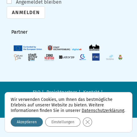
Angemeldet bleiben
A
l
Partner
t
e
r
n
a
t
i
FAQ
Projektpartner
Kontakt
Datenschutzerklärung
Impressum
v
Wir verwenden Cookies, um Ihnen das bestmögliche
Erlebnis auf unserer Website zu bieten. Weitere
e
Informationen finden Sie in unserer
Datenschutzerklärung
.
:
GDPR Cookie-Banner sch
Akzeptieren
Einstellungen