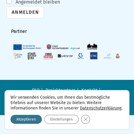
Angemeldet bleiben
A
l
Partner
t
e
r
n
a
t
i
FAQ
Projektpartner
Kontakt
Datenschutzerklärung
Impressum
v
Wir verwenden Cookies, um Ihnen das bestmögliche
Erlebnis auf unserer Website zu bieten. Weitere
e
Informationen finden Sie in unserer
Datenschutzerklärung
.
:
GDPR Cookie-Banner sch
Akzeptieren
Einstellungen