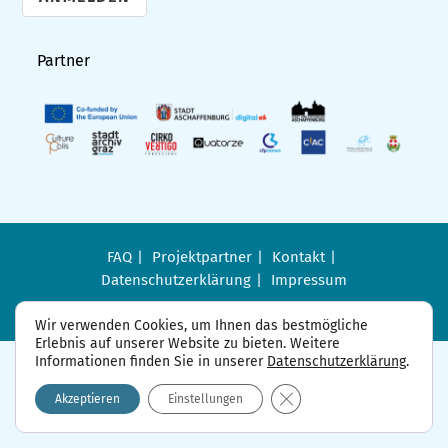
A
l
Partner
t
e
r
n
a
t
i
FAQ
Projektpartner
Kontakt
Datenschutzerklärung
Impressum
v
e
Wir verwenden Cookies, um Ihnen das bestmögliche
:
Erlebnis auf unserer Website zu bieten. Weitere
Informationen finden Sie in unserer
Datenschutzerklärung
.
GDPR Cookie-Banner sch
Akzeptieren
Einstellungen