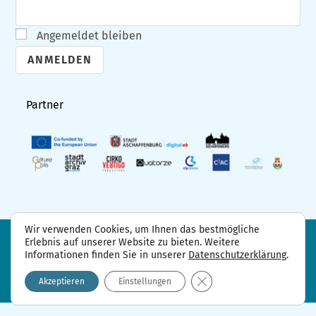
Angemeldet bleiben
A
l
Partner
t
e
r
n
a
t
Wir verwenden Cookies, um Ihnen das bestmögliche
i
Erlebnis auf unserer Website zu bieten. Weitere
FAQ
Projektpartner
Kontakt
Informationen finden Sie in unserer
Datenschutzerklärung
.
Datenschutzerklärung
Impressum
v
GDPR Cookie-Banner sch
e
Akzeptieren
Einstellungen
: