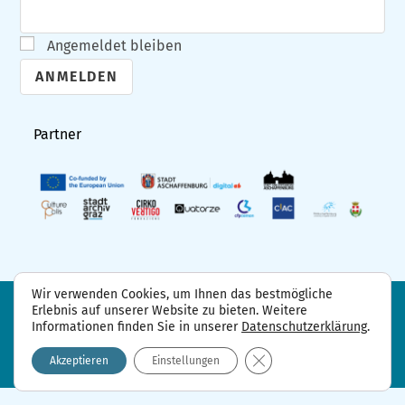
Angemeldet bleiben
A
l
Partner
t
e
r
n
a
t
Wir verwenden Cookies, um Ihnen das bestmögliche
i
Erlebnis auf unserer Website zu bieten. Weitere
FAQ
Projektpartner
Kontakt
Informationen finden Sie in unserer
Datenschutzerklärung
.
Datenschutzerklärung
Impressum
v
GDPR Cookie-Banner sch
e
Akzeptieren
Einstellungen
: