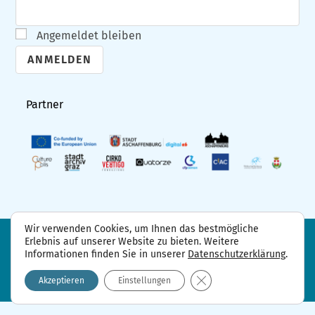
Angemeldet bleiben
A
l
Partner
t
e
r
n
a
t
Wir verwenden Cookies, um Ihnen das bestmögliche
i
Erlebnis auf unserer Website zu bieten. Weitere
FAQ
Projektpartner
Kontakt
Informationen finden Sie in unserer
Datenschutzerklärung
.
Datenschutzerklärung
Impressum
v
GDPR Cookie-Banner sch
e
Akzeptieren
Einstellungen
: