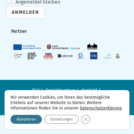
Angemeldet bleiben
A
l
Partner
t
e
r
n
a
t
i
FAQ
Projektpartner
Kontakt
Datenschutzerklärung
Impressum
v
Wir verwenden Cookies, um Ihnen das bestmögliche
Erlebnis auf unserer Website zu bieten. Weitere
e
Informationen finden Sie in unserer
Datenschutzerklärung
.
:
GDPR Cookie-Banner sch
Akzeptieren
Einstellungen