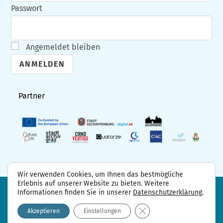
Passwort
Angemeldet bleiben
A
l
Partner
t
e
r
n
a
Wir verwenden Cookies, um Ihnen das bestmögliche
t
Erlebnis auf unserer Website zu bieten. Weitere
i
Informationen finden Sie in unserer
Datenschutzerklärung
.
FAQ
Projektpartner
Kontakt
Datenschutzerklärung
Impressum
v
GDPR Cookie-Banner sch
Akzeptieren
Einstellungen
e