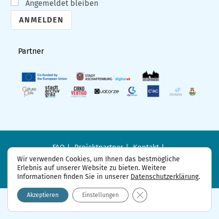
Angemeldet bleiben
A
l
Partner
t
e
r
n
a
t
i
FAQ
Projektpartner
Kontakt
Datenschutzerklärung
Impressum
v
Wir verwenden Cookies, um Ihnen das bestmögliche
Erlebnis auf unserer Website zu bieten. Weitere
e
Informationen finden Sie in unserer
Datenschutzerklärung
.
:
GDPR Cookie-Banner sch
Akzeptieren
Einstellungen