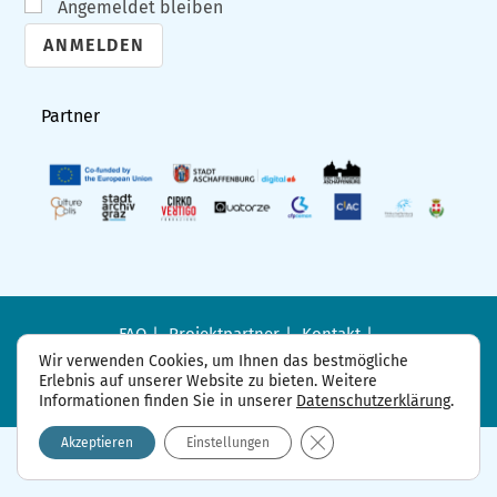
Angemeldet bleiben
A
l
Partner
t
e
r
n
a
t
i
FAQ
Projektpartner
Kontakt
Datenschutzerklärung
Impressum
v
Wir verwenden Cookies, um Ihnen das bestmögliche
Erlebnis auf unserer Website zu bieten. Weitere
e
Informationen finden Sie in unserer
Datenschutzerklärung
.
:
GDPR Cookie-Banner sch
Akzeptieren
Einstellungen