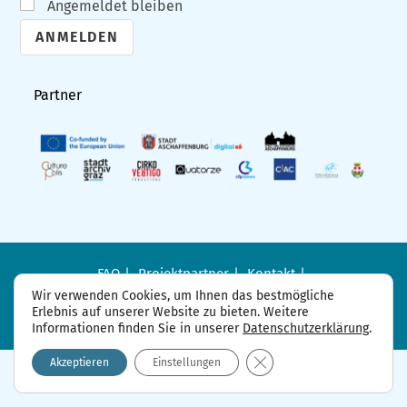
Angemeldet bleiben
A
l
Partner
t
e
r
n
a
t
i
FAQ
Projektpartner
Kontakt
Datenschutzerklärung
Impressum
v
Wir verwenden Cookies, um Ihnen das bestmögliche
Erlebnis auf unserer Website zu bieten. Weitere
e
Informationen finden Sie in unserer
Datenschutzerklärung
.
:
GDPR Cookie-Banner sch
Akzeptieren
Einstellungen