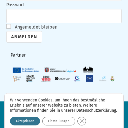
Passwort
Angemeldet bleiben
A
l
Partner
t
e
r
n
a
Wir verwenden Cookies, um Ihnen das bestmögliche
t
Erlebnis auf unserer Website zu bieten. Weitere
i
Informationen finden Sie in unserer
Datenschutzerklärung
.
FAQ
Projektpartner
Kontakt
Datenschutzerklärung
Impressum
v
GDPR Cookie-Banner sch
Akzeptieren
Einstellungen
e