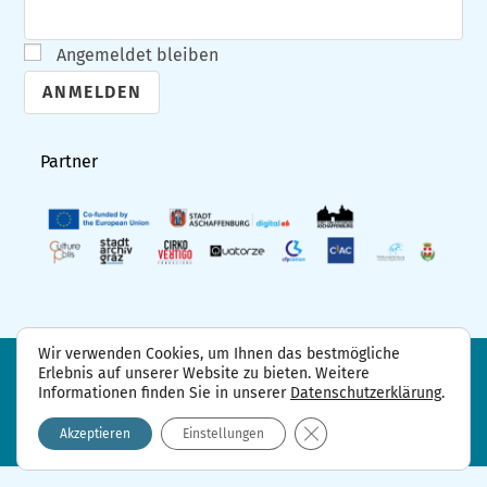
Angemeldet bleiben
A
l
Partner
t
e
r
n
a
t
Wir verwenden Cookies, um Ihnen das bestmögliche
i
Erlebnis auf unserer Website zu bieten. Weitere
FAQ
Projektpartner
Kontakt
Informationen finden Sie in unserer
Datenschutzerklärung
.
Datenschutzerklärung
Impressum
v
GDPR Cookie-Banner sch
e
Akzeptieren
Einstellungen
: