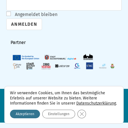
Angemeldet bleiben
A
l
Partner
t
e
r
n
a
t
Wir verwenden Cookies, um Ihnen das bestmögliche
i
Erlebnis auf unserer Website zu bieten. Weitere
FAQ
Projektpartner
Kontakt
Informationen finden Sie in unserer
Datenschutzerklärung
.
Datenschutzerklärung
Impressum
v
GDPR Cookie-Banner sch
e
Akzeptieren
Einstellungen
: