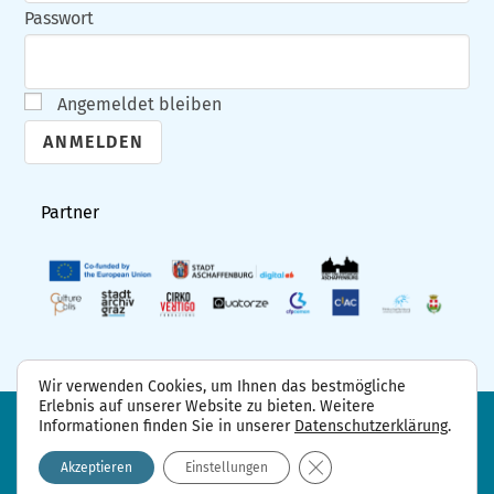
Passwort
Angemeldet bleiben
A
l
Partner
t
e
r
n
a
Wir verwenden Cookies, um Ihnen das bestmögliche
t
Erlebnis auf unserer Website zu bieten. Weitere
i
Informationen finden Sie in unserer
Datenschutzerklärung
.
FAQ
Projektpartner
Kontakt
Datenschutzerklärung
Impressum
v
GDPR Cookie-Banner sch
Akzeptieren
Einstellungen
e