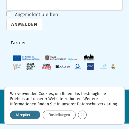
Angemeldet bleiben
A
l
Partner
t
e
r
n
a
t
Wir verwenden Cookies, um Ihnen das bestmögliche
i
Erlebnis auf unserer Website zu bieten. Weitere
FAQ
Projektpartner
Kontakt
Informationen finden Sie in unserer
Datenschutzerklärung
.
Datenschutzerklärung
Impressum
v
GDPR Cookie-Banner sch
e
Akzeptieren
Einstellungen
: