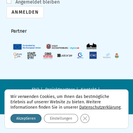
Angemeldet bleiben
A
l
Partner
t
e
r
n
a
t
i
FAQ
Projektpartner
Kontakt
Datenschutzerklärung
Impressum
v
Wir verwenden Cookies, um Ihnen das bestmögliche
Erlebnis auf unserer Website zu bieten. Weitere
e
Informationen finden Sie in unserer
Datenschutzerklärung
.
:
GDPR Cookie-Banner sch
Akzeptieren
Einstellungen