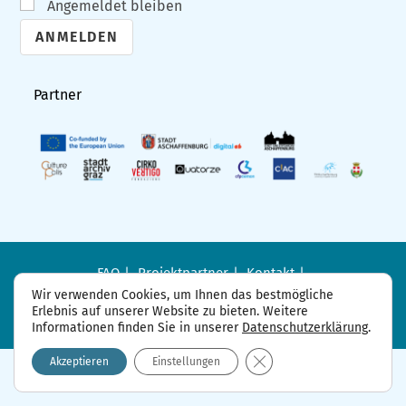
Angemeldet bleiben
A
l
Partner
t
e
r
n
a
t
i
FAQ
Projektpartner
Kontakt
Datenschutzerklärung
Impressum
v
Wir verwenden Cookies, um Ihnen das bestmögliche
Erlebnis auf unserer Website zu bieten. Weitere
e
Informationen finden Sie in unserer
Datenschutzerklärung
.
:
GDPR Cookie-Banner sch
Akzeptieren
Einstellungen