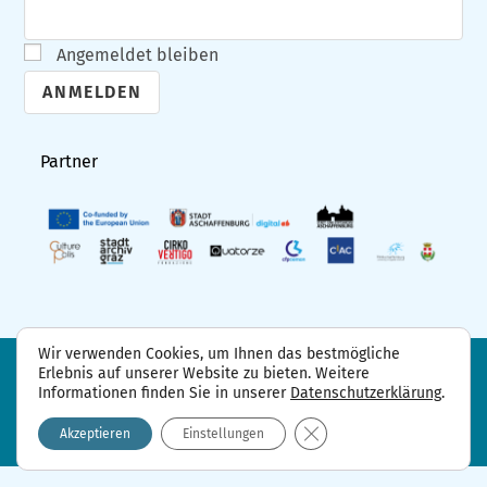
Angemeldet bleiben
A
l
Partner
t
e
r
n
a
t
Wir verwenden Cookies, um Ihnen das bestmögliche
i
Erlebnis auf unserer Website zu bieten. Weitere
FAQ
Projektpartner
Kontakt
Informationen finden Sie in unserer
Datenschutzerklärung
.
Datenschutzerklärung
Impressum
v
GDPR Cookie-Banner sch
e
Akzeptieren
Einstellungen
: